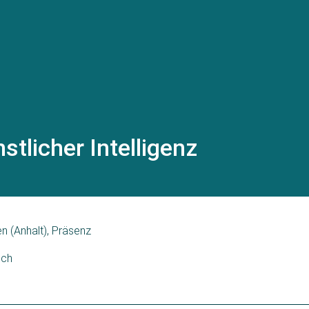
stlicher Intelligenz
n (Anhalt), Präsenz
sch