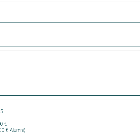
 5
0 €
00 € Alumni)