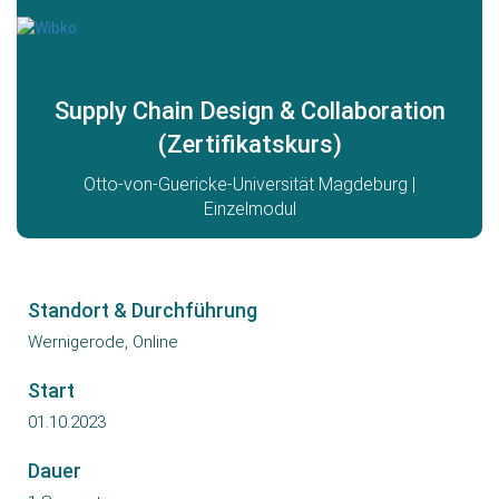
Toggle
navigat
Supply Chain Design & Collaboration
(Zertifikatskurs)
Otto-von-Guericke-Universität Magdeburg |
Einzelmodul
Standort & Durchführung
Wernigerode, Online
Start
01.10.2023
Dauer